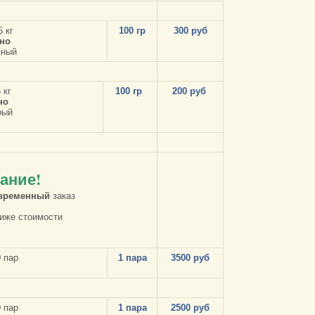
5 кг
100 гр
300 руб
но
мный
 кг
100 гр
200 руб
но
рый
ание!
временный
заказ
ниже стоимости
0 пар
1 пара
3500 руб
0 пар
1 пара
2500 руб