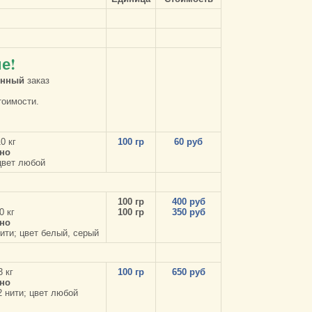
е!
енный
заказ
тоимости.
0 кг
100 гр
60 руб
но
 цвет любой
100 гр
400 руб
0 кг
100 гр
350 руб
но
нити; цвет белый, серый
3 кг
100 гр
650 руб
но
 2 нити; цвет любой