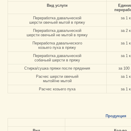
Вид услуги
Едини
перераб
Переработка давальческой
за 1 к
шерсти овечьей мытой в пряжу
Переработка давальческой
за 2 к
шерсти овечьей не мытой в пряжу
Переработка давальческого
за 1 к
козьего пуха в пряжу
Переработка давальческой
за 1 к
собачьей шерсти в пряжу
Стирка/сушка пряжи после прядения
за 100 
Расчес шерсти овечьей
за 1 к
мытой/не мытой
Расчес козьего пуха
за 1 к
Продукция
Вид
Кол-во