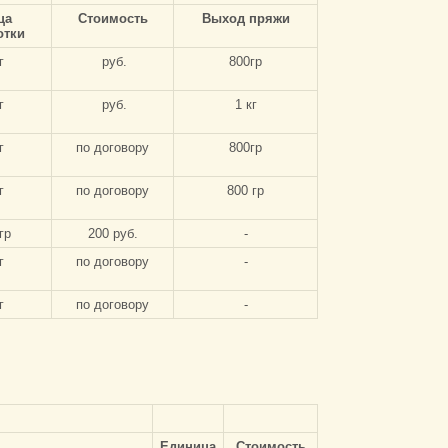
ца
Стоимость
Выход
пряжи
отки
г
руб.
800гр
г
руб.
1 кг
г
по договору
800гр
г
по договору
800 гр
гр
200 руб.
-
г
по договору
-
г
по договору
-
Единица
Стоимость