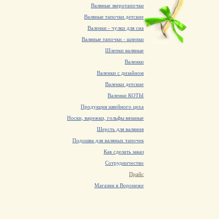
Валяные зверотапочки
Валяные тапочки детские
Валенки - чулки для сна
Валяные тапочки - шлепки
Шлепки валяные
Валенки
Валенки с дизайном
Валенки детские
Валенки КОТЫ
Продукция швейного цеха
Носки, варежки, гольфы вязаные
Шерсть для валяния
Подошва для валяных тапочек
Как сделать заказ
Сотрудничество
Прайс
Магазин в Воронеже